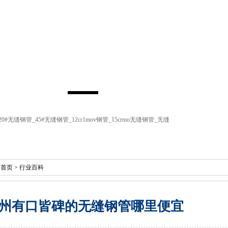
20#无缝钢管
_
45#无缝钢管
_
12cr1mov钢管
_
15crmo无缝钢管
_
无缝
：
首页
>
行业百科
州有口皆碑的无缝钢管哪里便宜