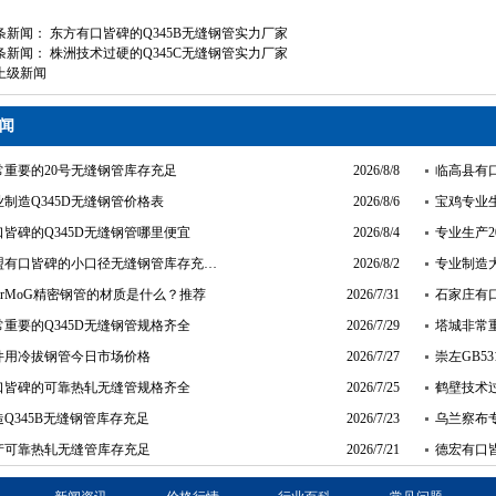
条新闻：
东方有口皆碑的Q345B无缝钢管实力厂家
条新闻：
株洲技术过硬的Q345C无缝钢管实力厂家
上级新闻
闻
常重要的20号无缝钢管库存充足
2026/8/8
临高县有
制造Q345D无缝钢管价格表
2026/8/6
宝鸡专业
皆碑的Q345D无缝钢管哪里便宜
2026/8/4
专业生产
盟有口皆碑的小口径无缝钢管库存充…
2026/8/2
专业制造
CrMoG精密钢管的材质是什么？推荐
2026/7/31
石家庄有
重要的Q345D无缝钢管规格齐全
2026/7/29
塔城非常重
件用冷拔钢管今日市场价格
2026/7/27
崇左GB5
口皆碑的可靠热轧无缝管规格齐全
2026/7/25
鹤壁技术
Q345B无缝钢管库存充足
2026/7/23
乌兰察布专
产可靠热轧无缝管库存充足
2026/7/21
德宏有口皆