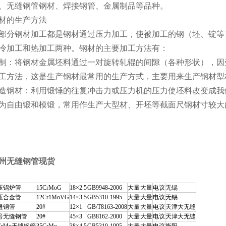
、无缝钢管钢材、焊接钢管、金属制品等品种。
材的生产方法
部分钢材加工都是钢材通过压力加工，使被加工的钢（坯、锭等
冷加工和热加工两种。钢材的主要加工方法有：
制：将钢材金属坯料通过一对旋转轧辊的间隙（各种形状），因
工方法，这是生产钢材最常用的生产方式，主要用来生产钢材型
造钢材：利用锻锤的往复冲击力或压力机的压力使坯料改变成我
为自由锻和模锻，常用作生产大型材、开坯等截面尺钢材寸较
州无缝钢管现货
压锅炉管
15CrMoG
18×2.5
GB9948-2006
大量
大量
电议
无锡
压合金管
12Cr1MoVG
14×3.5
GB5310-1995
大量
大量
电议
无锡
缝钢管
20#
12×1
GB/T8163-2008
大量
大量
电议
天津大无缝
0号无缝钢管
20#
45×3
GB8162-2000
大量
大量
电议
天津大无缝