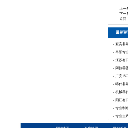
上一
下一
返回
最新新
宜宾非
阜阳专业
江苏有口
阿拉善
广安15
喀什非常
机械零
阳江有
专业制造
专业生