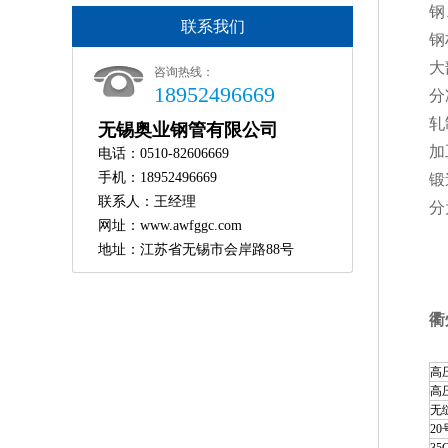
钢
联系我们
钢
大
咨询热线：
18952496669
分
轧
无锡奥业钢管有限公司
加
电话：0510-82606669
手机：18952496669
锻
联系人：王经理
分
网址：www.awfggc.com
地址：江苏省无锡市会岸路88号
衢
高
高
无
2