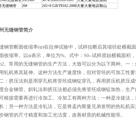
CrMo无缝钢管
35CrMo
38×4.5
GB5310-1995
大量
大量
电议
衡阳
0号无缝钢管
20#
245×8
GB/T8162-2008
大量
大量
电议
鞍山
州无缝钢管简介
缝钢管断面收缩率(ψ)在拉伸试验中，试样拉断后其缩径处横截
面收缩率。以ψ表示，单位为%。式中：S0--试样原始横截面积，
m2。常用的无缝钢管的生产方法，大致可以分为以下两种。一：
用轧机将其延伸。这种方法生产速度快，但对管坯的可加工性要
二：挤压法则是用穿孔机将管坯或钢锭穿孔，再用挤压机挤压成
度合金钢管。斜轧法和挤压法都必须先将管坯或钢锭加热，生产
可根据需要再进行冷加工。冷加工有两种方法：一种是冷拔法，
长；另一种方法是冷轧法，它是将孟内斯曼兄弟发明的热轧机应
步钢管的尺寸精度和加工光洁度，改善材质的机械性能等。