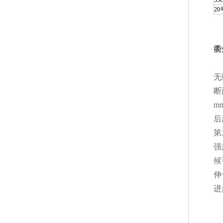
35
2
衢
无
断
m
后
第
强
候
伸
进