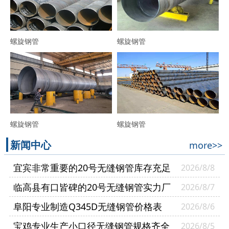
螺旋钢管
螺旋钢管
螺旋钢管
螺旋钢管
新闻中心
more>>
宜宾非常重要的20号无缝钢管库存充足
2026/8/8
临高县有口皆碑的20号无缝钢管实力厂
2026/8/7
家
阜阳专业制造Q345D无缝钢管价格表
2026/8/6
宝鸡专业生产小口径无缝钢管规格齐全
2026/8/5