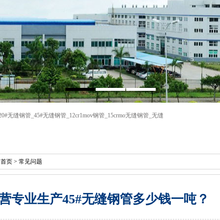
20#无缝钢管
_
45#无缝钢管
_
12cr1mov钢管
_
15crmo无缝钢管
_
无缝
：
首页
>
常见问题
营专业生产45#无缝钢管多少钱一吨？