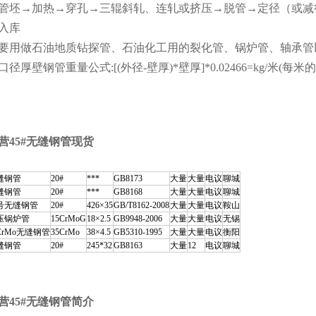
管坯→加热→穿孔→三辊斜轧、连轧或挤压→脱管→定径（或减
入库
要用做石油地质钻探管、石油化工用的裂化管、锅炉管、轴承管
口径厚壁钢管重量公式:[(外径-壁厚)*壁厚]*0.02466=kg/米(每米
营45#无缝钢管现货
缝钢管
20#
***
GB8173
大量
大量
电议
聊城
缝钢管
20#
***
GB8168
大量
大量
电议
聊城
0号无缝钢管
20#
426×35
GB/T8162-2008
大量
大量
电议
鞍山
压锅炉管
15CrMoG
18×2.5
GB9948-2006
大量
大量
电议
无锡
CrMo无缝钢管
35CrMo
38×4.5
GB5310-1995
大量
大量
电议
衡阳
缝钢管
20#
245*32
GB8163
大量
12
电议
聊城
营45#无缝钢管简介