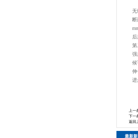
无
断
m
后
第
强
候
伸
进
上一
下一
返回
最新新