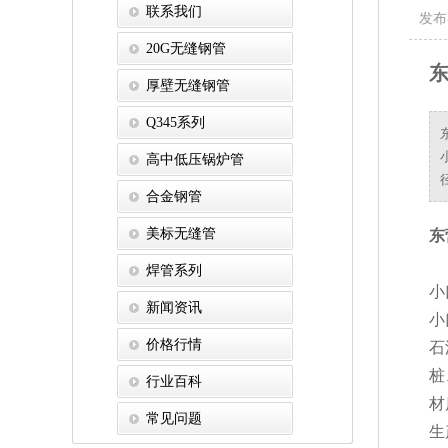
联系我们
发布
20G无缝钢管
东
厚壁无缝钢管
Q345系列
高中低压锅炉管
合金钢管
美标无缝管
东
焊管系列
小
新闻资讯
小
价格行情
石
桩
行业百科
材
常见问题
生