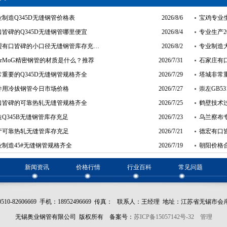
制造Q345D无缝钢管价格表
2026/8/6
宝鸡专业
皆碑的Q345D无缝钢管哪里便宜
2026/8/4
专业生产
盟有口皆碑的小口径无缝钢管库存充…
2026/8/2
专业制造
CrMoG精密钢管的材质是什么？推荐
2026/7/31
石家庄有
重要的Q345D无缝钢管规格齐全
2026/7/29
塔城非常重
件用冷拔钢管今日市场价格
2026/7/27
崇左GB5
口皆碑的可靠热轧无缝管规格齐全
2026/7/25
鹤壁技术
Q345B无缝钢管库存充足
2026/7/23
乌兰察布专
产可靠热轧无缝管库存充足
2026/7/21
德宏有口皆
制造45#无缝钢管规格齐全
2026/7/19
朝阳价格合
新闻资讯
价格行情
行业百科
常见问题
510-82606669 手机：18952496669 传真： 联系人：王经理 地址：江苏省无锡市会
无锡奥业钢管有限公司 版权所有 备案号：
苏ICP备15057142号-32
管理