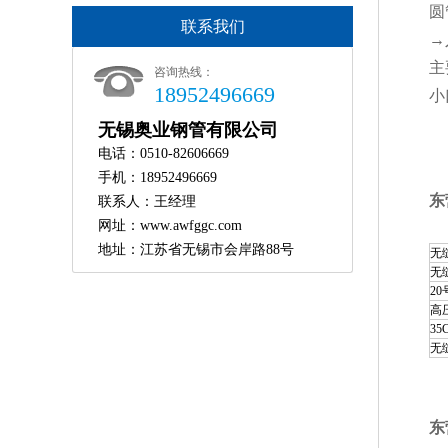
圆
联系我们
→
主
咨询热线：
18952496669
小
无锡奥业钢管有限公司
电话：0510-82606669
手机：18952496669
东
联系人：王经理
网址：www.awfggc.com
地址：江苏省无锡市会岸路88号
无
无
2
高
35
无
东