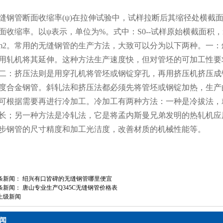
缝钢管断面收缩率(ψ)在拉伸试验中，试样拉断后其缩径处横截
面收缩率。以ψ表示，单位为%。式中：S0--试样原始横截面积，
m2。常用的无缝钢管的生产方法，大致可以分为以下两种。一：
用轧机将其延伸。这种方法生产速度快，但对管坯的可加工性要
二：挤压法则是用穿孔机将管坯或钢锭穿孔，再用挤压机挤压成
度合金钢管。斜轧法和挤压法都必须先将管坯或钢锭加热，生产
可根据需要再进行冷加工。冷加工有两种方法：一种是冷拔法，
长；另一种方法是冷轧法，它是将孟内斯曼兄弟发明的热轧机应
步钢管的尺寸精度和加工光洁度，改善材质的机械性能等。
条新闻：
绍兴有口皆碑的无缝钢管哪里便宜
条新闻：
唐山专业生产Q345C无缝钢管价格表
上级新闻
闻