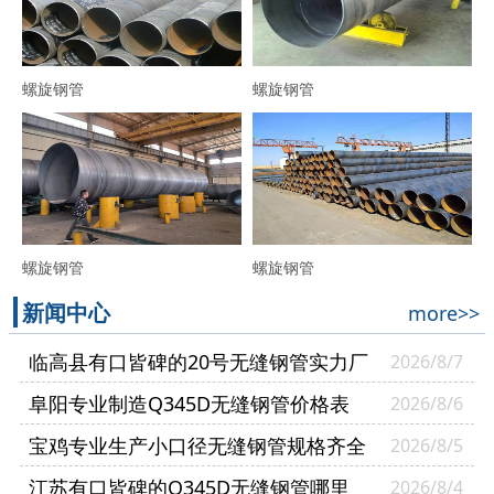
螺旋钢管
螺旋钢管
螺旋钢管
螺旋钢管
新闻中心
more>>
临高县有口皆碑的20号无缝钢管实力厂
2026/8/7
家
阜阳专业制造Q345D无缝钢管价格表
2026/8/6
宝鸡专业生产小口径无缝钢管规格齐全
2026/8/5
江苏有口皆碑的Q345D无缝钢管哪里
2026/8/4