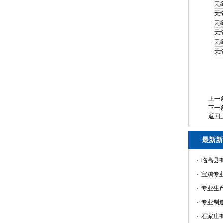
无
无
无
无
无
无
上一
下一
返回
最新新
临高县
宝鸡专
专业生
专业制
石家庄