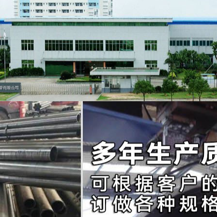
热门关键词：
无锡无缝钢管
_
高压锅炉管
_
合金钢管
_
Q345无缝钢管
_
钢管
当前位置
快速导航
企业简介
大
客户反馈