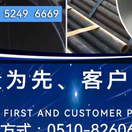
者：无锡奥业钢管有限公司 发布时间：2026/5/12 阅读：
132
次
庆技术过硬的Q345C无缝钢管哪里便宜
大庆Q345C无缝钢管知识一、性质不同 1、无缝钢管：由整块金属制成的，表
为圆形、方形等形状后再焊接成的、表面有接缝的钢管。 二、特点不同 1、无缝钢
同， 有厚壁管和薄壁管。 2、焊接钢管：…
庆Q345C无缝钢管知识
、性质不同
、无缝钢管：由整块金属制成的，表面上没有接缝的钢管。
、焊接钢管：用钢带或钢板弯曲变形为圆形、方形等形状后再焊