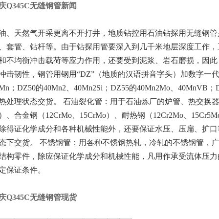
庆Q345C无缝钢管新闻
油、天然气开采更离不开打井，地质钻控用石油钻探用无缝钢管
、套管、钻杆等。由于钻探用管要深入到几千米地层深度工作，
和不均衡冲击载荷等应力作用，还要受到泥浆、岩石磨损，因此
冲击韧性，钢管用钢用“DZ”（地质的汉语拼音字头）加数字一代表
0Mn；DZ50的40Mn2、40Mn2Si；DZ55的40Mn2Mo、40MnVB
热处理状态交货。 石油裂化管：用于石油炼厂的炉管、热交换器
0）、合金钢（12CrMo、15CrMo）、耐热钢（12Cr2Mo、15Cr5M
除得证化学成分和各种机械性能外，还要保证水压、压扁、扩口
态下交货。 不锈钢管：用各种不锈钢热轧，冷轧的不锈钢管，
结构零件，除应保证化学成分和机械性能，凡用作承受流体压力
定保证条件。
庆Q345C无缝钢管现货