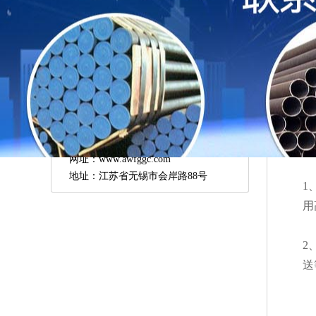
二
联系我们
1
咨询热线：
18952496669
2
无锡奥业钢管有限公司
含
电话：0510-82606669
手机：18952496669
联系人：王经理
三
网址：www.awfggc.com
地址：江苏省无锡市会岸路88号
1
用
2
送