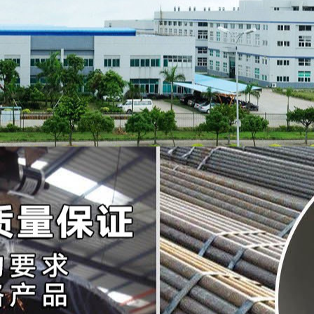
20#无缝钢管
_
45#无缝钢管
_
12cr1mov钢管
_
15crmo无缝钢管
_
无缝
：
首页
>
新闻资讯
庆技术过硬的Q345C无缝钢管哪里便宜