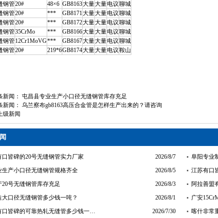
缝钢管
20#
48×6
GB8163
大量
大量
电议
聊城
缝钢管
20#
***
GB8171
大量
大量
电议
聊城
缝钢管
20#
***
GB8172
大量
大量
电议
聊城
缝钢管
35CrMo
***
GB8166
大量
大量
电议
聊城
缝钢管
12Cr1MoVG
***
GB8167
大量
大量
电议
聊城
缝钢管
20#
219*6
GB8174
大量
大量
电议
鞍山
条新闻：
屯昌县专业生产小口径无缝钢管库存充足
条新闻：
乌兰察布gb8163高压合金管是怎样生产出来的？请咨询
上级新闻
闻
有口皆碑的20号无缝钢管实力厂家
2026/8/7
阜阳专业制
业生产小口径无缝钢管规格齐全
2026/8/5
江苏有口皆
产20号无缝钢管库存充足
2026/8/3
阿拉善盟
造大口径无缝钢管多少钱一吨？
2026/8/1
广安15C
有口皆碑的可靠热轧无缝管多少钱一…
2026/7/30
喀什非常重