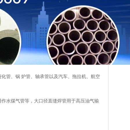
途不同， 有厚壁管和薄壁管。
含有硫酸或者盐酸的环境中，丁字焊接钢管中Ni的
添加Cr就可以防止发生侵蚀的现象。
裂化管、锅 炉管、轴承管以及汽车、拖拉机、航空
用作水煤气管等，大口径直缝焊管用于高压油气输