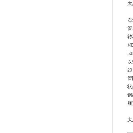
大
石
管
转
和
5
以
2
管
状
钢
规
大