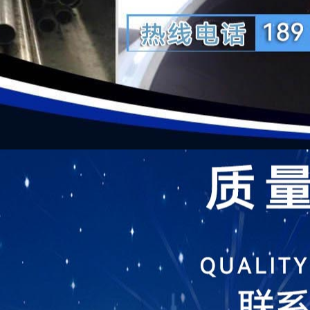
联系我们
发布
20G无缝钢管
大
厚壁无缝钢管
Q345系列
高中低压锅炉管
合金钢管
美标无缝管
大
焊管系列
一
新闻资讯
1
价格行情
2
行业百科
常见问题