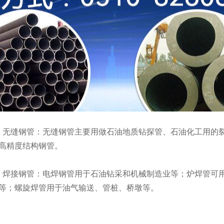
、特点不同
、无缝钢管：最大直径达650mm，最小直径为 0.3mm。根据用
、焊接钢管：丁字焊接钢管中含Ni时在酸性环境中耐蚀性强，在
量越高则耐蚀性越强。在一般的环境下，只需在丁字焊接钢管中
、作用不同
、无缝钢管：无缝钢管主要用做石油地质钻探管、石油化工用的
高精度结构钢管。
、焊接钢管：电焊钢管用于石油钻采和机械制造业等；炉焊管可
等；螺旋焊管用于油气输送、管桩、桥墩等。