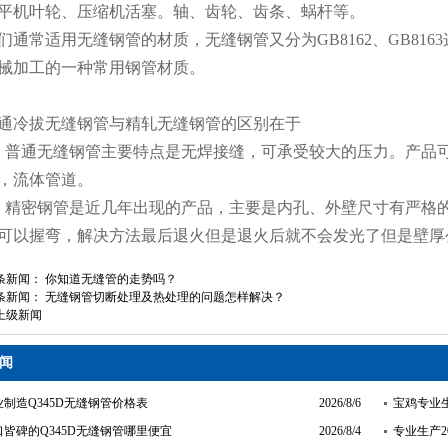
平机叶轮、压缩机活塞。轴、齿轮、齿条、蜗杆等。
们通常适用无缝钢管的材质，无缝钢管又分为GB8162、GB8163这
械加工的一种常用钢管材质。
通冷拔无缝钢管与精轧无缝钢管的区别在于
、普通无缝钢管主要特点是无焊接缝，可承受较大的压力。产品
，流体管道。
、精密钢管是近几年出现的产品，主要是内孔、外壁尺寸有严格
可以握弯，解决方法最后退火但是退火后就不会发光了但是壁厚
条新闻：
你知道无缝管的走势吗？
条新闻：
无缝钢管切断处理及热处理的问题怎样解决？
上级新闻
闻
制造Q345D无缝钢管价格表
2026/8/6
宝鸡专业
皆碑的Q345D无缝钢管哪里便宜
2026/8/4
专业生产