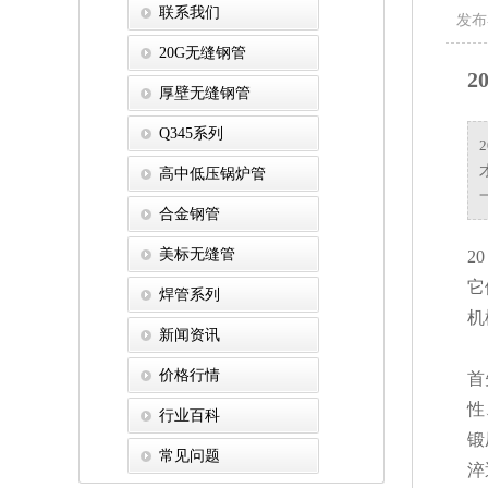
联系我们
发布
20G无缝钢管
2
厚壁无缝钢管
Q345系列
高中低压锅炉管
合金钢管
美标无缝管
2
它
焊管系列
机
新闻资讯
价格行情
首
性
行业百科
锻
常见问题
淬