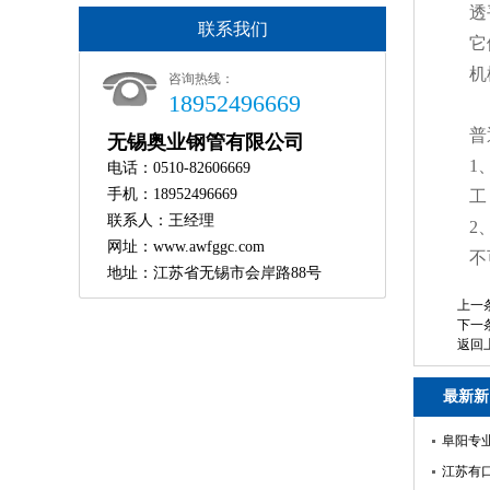
透
联系我们
它
机
咨询热线：
18952496669
普
无锡奥业钢管有限公司
1
电话：0510-82606669
手机：18952496669
工
联系人：王经理
2
网址：www.awfggc.com
不
地址：江苏省无锡市会岸路88号
上一
下一
返回
最新新
阜阳专业
江苏有口