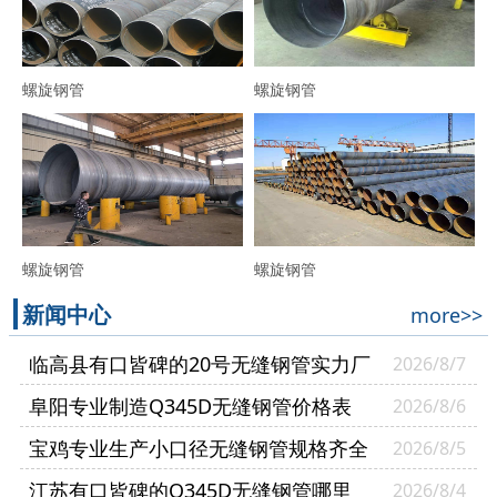
螺旋钢管
螺旋钢管
螺旋钢管
螺旋钢管
新闻中心
more>>
临高县有口皆碑的20号无缝钢管实力厂
2026/8/7
家
阜阳专业制造Q345D无缝钢管价格表
2026/8/6
宝鸡专业生产小口径无缝钢管规格齐全
2026/8/5
江苏有口皆碑的Q345D无缝钢管哪里
2026/8/4