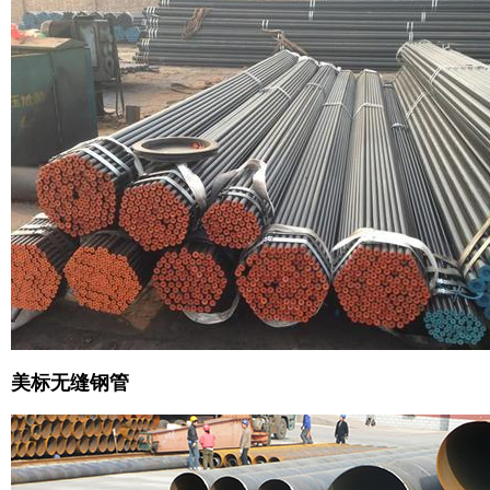
美标无缝钢管